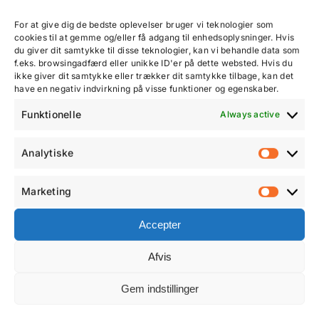
For at give dig de bedste oplevelser bruger vi teknologier som
cookies til at gemme og/eller få adgang til enhedsoplysninger. Hvis
du giver dit samtykke til disse teknologier, kan vi behandle data som
f.eks. browsingadfærd eller unikke ID'er på dette websted. Hvis du
ikke giver dit samtykke eller trækker dit samtykke tilbage, kan det
have en negativ indvirkning på visse funktioner og egenskaber.
Funktionelle
Always active
Musik og æstetik omsorg
Analytiske
Analyt
Musikæstetisk omsorg er et behandlingstilbud,
der kan appliceres globalt på tværs af alle
Marketing
Marke
hospitalets specialiserede afdelinger. Musik
Accepter
påvirker og berører mennesker fysiologisk,
psykologisk, socialt og spirituelt – hvad enten de
Afvis
er indlagt på lungeafdeling, onkologisk eller på
fødegangen – og på tværs af kulturel baggrund
Gem indstillinger
og alder.