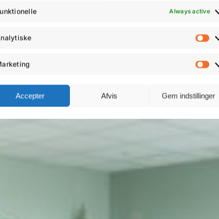
unktionelle
Always active
nalytiske
An
arketing
M
Accepter
Afvis
Gem indstillinger