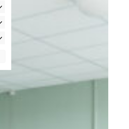
alytiske
arketing