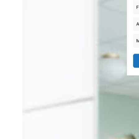
F
A
M