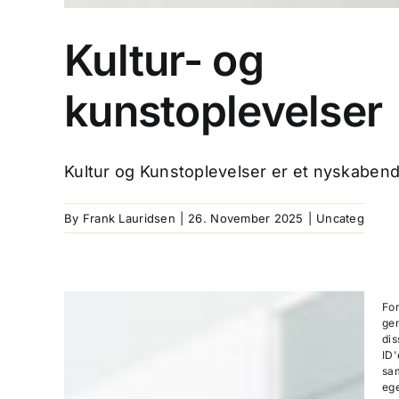
Kultur- og
kunstoplevelser
Kultur og Kunstoplevelser er et nyskabend
By
Frank Lauridsen
|
26. November 2025
|
Uncategorize
For
gem
dis
ID'
sam
eg